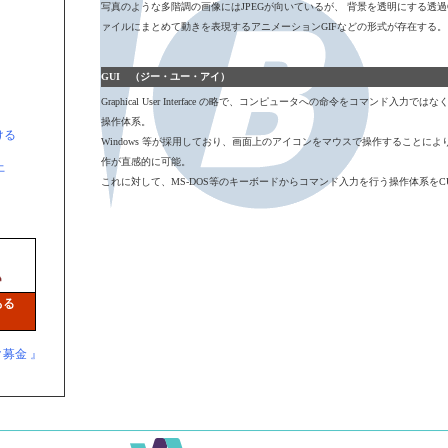
写真のような多階調の画像にはJPEGが向いているが、 背景を透明にする透過G
ァイルにまとめて動きを表現するアニメーションGIFなどの形式が存在する。
GUI （ジー・ユー・アイ）
Graphical User Interface の略で、コンピュータへの命令をコマンド入
操作体系。
ける
Windows 等が採用しており、画面上のアイコンをマウスで操作することに
作が直感的に可能。
上
これに対して、MS-DOS等のキーボードからコマンド入力を行う操作体系をC
ク募金 』