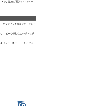
IFや、数枚の画像を１つのGIFフ
力ではなく、グラフィックスを使用して行う
より、コピーや移動などの様々な操
UI （シー・ユー・アイ）と呼ぶ。