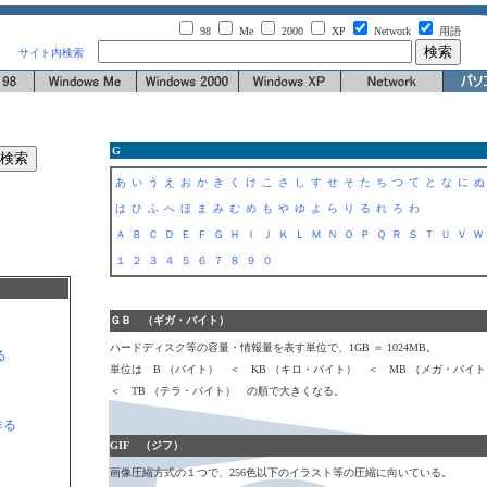
98
Me
2000
XP
Network
用語
サイト内検索
G
あ
い
う
え
お
か
き
く
け
こ
さ
し
す
せ
そ
た
ち
つ
て
と
な
に
は
ひ
ふ
へ
ほ
ま
み
む
め
も
や
ゆ
よ
ら
り
る
れ
ろ
わ
Ａ
Ｂ
Ｃ
Ｄ
Ｅ
Ｆ
Ｇ
Ｈ
Ｉ
Ｊ
Ｋ
Ｌ
Ｍ
Ｎ
Ｏ
Ｐ
Ｑ
Ｒ
Ｓ
Ｔ
Ｕ
Ｖ
１
２
３
４
５
６
７
８
９
０
ＧＢ （ギガ・バイト）
ハードディスク等の容量・情報量を表す単位で、1GB ＝ 1024MB。
る
単位は B （バイト） ＜ KB （キロ・バイト） ＜ MB （メガ・バイ
＜ TB （テラ・バイト） の順で大きくなる。
作る
GIF （ジフ）
画像圧縮方式の１つで、256色以下のイラスト等の圧縮に向いている。