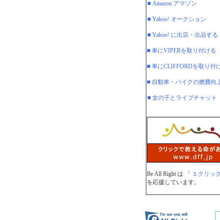
■ Amazon アマゾン
■ Yahoo! オークション
■ Yahoo! に出店・出品する
■ 車にVIPERを取り付ける
■ 車にCLIFFORDを取り付
■ 自動車・バイクの燃費向
■ 女の子とライブチャット
Be All Right は
『 １クリッ
を応援しています。