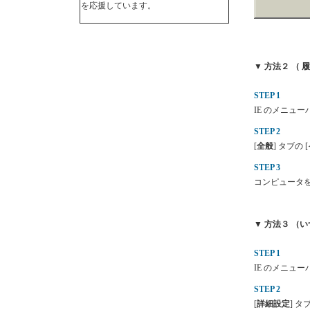
を応援しています。
▼ 方法２ （
STEP 1
IE のメニュー
STEP 2
[
全般
] タブの [
STEP 3
コンピュータ
▼ 方法３ （
STEP 1
IE のメニュー
STEP 2
[
詳細設定
] タ