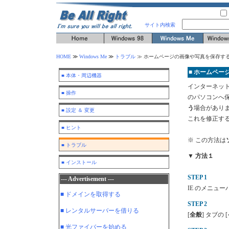
サイト内検索
HOME
≫
Windows Me
≫
トラブル
≫
ホームページの画像や写真を保存する
■ ホームペー
■ 本体・周辺機器
インターネッ
■ 操作
のパソコンへ保
う
場合があり
■ 設定 ＆ 変更
これを修正す
■ ヒント
※ この方法は
■ トラブル
▼ 方法１
■ インストール
STEP 1
--- Advertisement ---
IE のメニュー
■ ドメインを取得する
STEP 2
■ レンタルサーバーを借りる
[
全般
] タブの [
■ 光ファイバーを始める