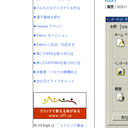
STEP 3
[
履歴
] 項目の 
■フルカスタマイズＰＣを作る
■ 電子書籍を探す
■ Amazon アマゾン
■ Yahoo! オークション
■ Yahoo! に出店・出品する
■ 車にVIPERを取り付ける
■ 車にCLIFFORDを取り付ける
■ 自動車・バイクの燃費向上
■ 女の子とライブチャット
Be All Right は
『 １クリック募金 』