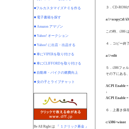
３．CD-ROM
■フルカスタマイズＰＣを作る
■ 電子書籍を探す
a:\>xcopy□d:\i3
■ Amazon アマゾン
この時、i38
■ Yahoo! オークション
４．コピー終了後
■ Yahoo! に出店・出品する
■ 車にVIPERを取り付ける
a:\>edit
■ 車にCLIFFORDを取り付ける
５．i386フォルダ
■ 自動車・バイクの燃費向上
その下にある、AC
■ 女の子とライブチャット
ACPI Enable =
↓
ACPI Enable =
６．上書き保存
c:\i386>winnt
Be All Right は
『 １クリック募金 』