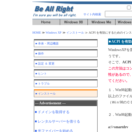
サイト内検索
HOME
≫
Windows XP
≫
インストール
≫
ACPI を有効にするためのイン
■ ACPI 
■ 本体・周辺機器
WindowsX
■ 操作
うです。
そこで、
ACP
■ 設定 ＆ 変更
この方法はコ
■ ヒント
性があるので
てください。
■ トラブル
１．Win98起
■ インストール
以上のファイ
（Ｗiｎ98の
--- Advertisement ---
■ ドメインを取得する
２．Win98起
■ レンタルサーバーを借りる
a:\>smartdrv
■ 光ファイバーを始める