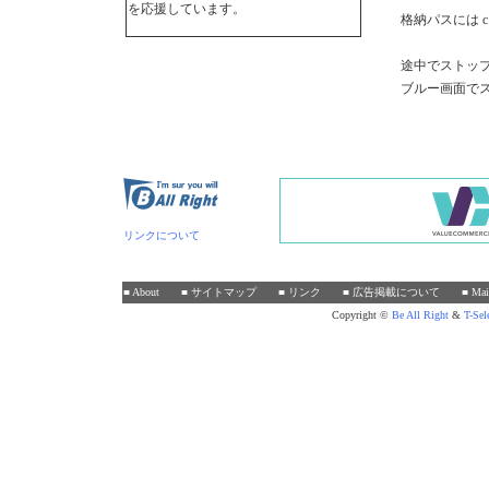
を応援しています。
格納パスには c:
途中でストップ
ブルー画面で
リンクについて
■ About
■ サイトマップ
■ リンク
■ 広告掲載について
■ Mai
Copyright ©
Be
All
Right
&
T-Sel